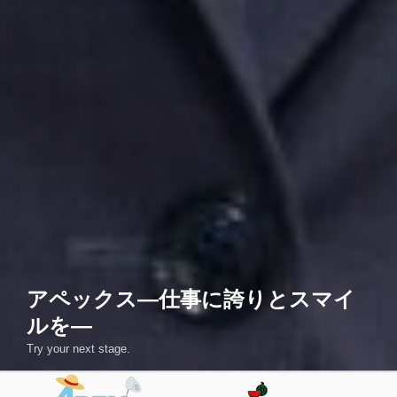
アペックス―仕事に誇りとスマイ
ルを―
Try your next stage.