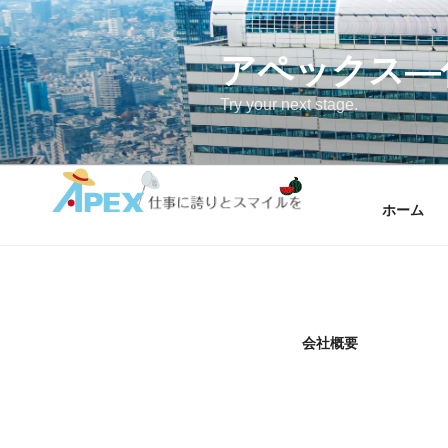
コ
ン
テ
アペックス―
ン
Try your next stage.
ツ
へ
ス
キ
ッ
ホーム
プ
会社概要