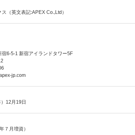
（英文表記:APEX Co.,Ltd）
6-5-1 新宿アイランドタワー5F
12
06
.apex-jp.com
年）12月19日
04年７月増資）