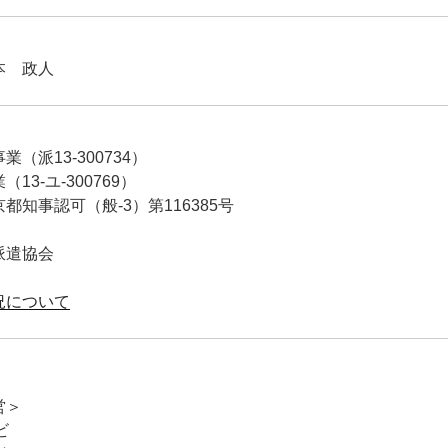
本 政人
（派13-300734）
13-ユ-300769）
都知事認可（般-3）第116385号
派遣協会
況について
営＞
ビ