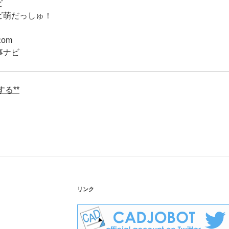
ビ
ビ萌だっしゅ！
om
事ナビ
る**
リンク