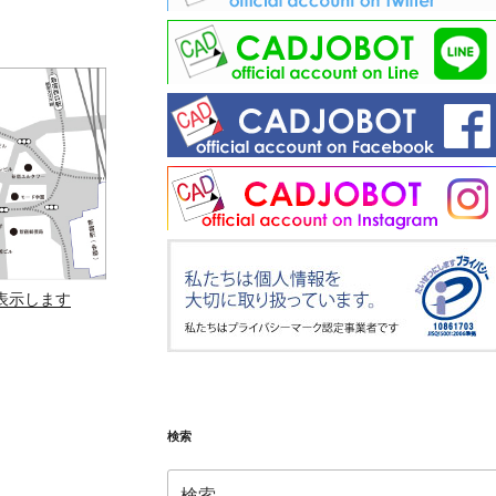
を表示します
）
検索
検