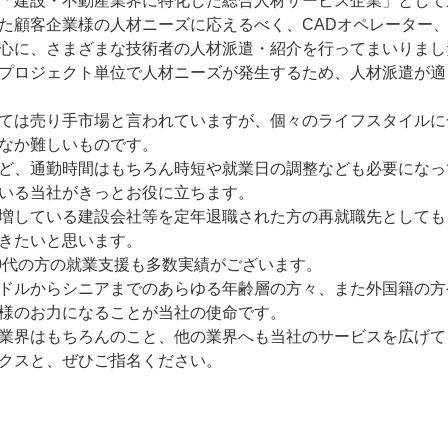
「建設・不動産業界に特化した総合人材サービス企業」として
た顧客企業様の人材ニーズに応えるべく、CADオペレーター
心に、さまざまな技術者の人材派遣・紹介を行ってまいりまし
プロジェクト単位で人材ニーズが発生するため、人材派遣が適
ては売り手市場と言われていますが、個々のライフスタイルに
なか難しいものです。
ど、通勤時間はもちろん時短や就業日の調整なども必要になっ
いる当社がきっとお役に立ちます。
増している建設会社等を定年退職された方の再就職先としても
きたいと思います。
70代の方の就業支援も多数実績がございます。
ドルからシニアまでのあらゆる年齢層の方々、また外国籍の方
様のお力になることが当社の使命です。
業界はもちろんのこと、他の業界へも当社のサービスを広げて
クスと、ぜひご指名ください。