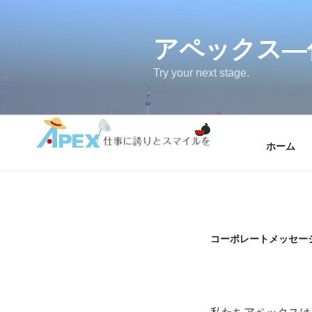
コ
ン
テ
アペックス―
ン
Try your next stage.
ツ
へ
ス
キ
ッ
ホーム
プ
コーポレートメッセー