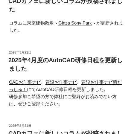
CADカフェに新しいコラムが投稿されまし
日:
た
コラムに東京建物散歩～
Ginza Sony Park
～が更新されま
した。
投
2025年3月21日
稿
2025年4月度のAutoCAD研修日程を更新し
日:
ました
CADお仕事ナビ
、
建設お仕事ナビ
、
建設お仕事ナビ萌だ
っしゅ！
にてAutoCAD研修日程を更新しました。
研修参加ご希望の方で弊社にご登録がお済みでない方
は、ぜひご登録ください。
投
2025年2月21日
稿
CADカフェに新しいコラムが投稿されまし