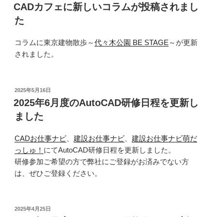
稿
CADカフェに新しいコラムが投稿されまし
日:
た
コラムに東京建物散歩～
代々木公園 BE STAGE
～が更新
されました。
投
2025年5月16日
稿
2025年6月度のAutoCAD研修日程を更新し
日:
ました
CADお仕事ナビ
、
建設お仕事ナビ
、
建設お仕事ナビ萌だ
っしゅ！
にてAutoCAD研修日程を更新しました。
研修参加ご希望の方で弊社にご登録がお済みでない方
は、ぜひご登録ください。
投
2025年4月25日