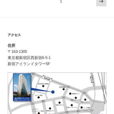
次
固定ページ
1
の
稿
ペ
ナ
ー
ビ
ジ
ゲ
ー
アクセス
シ
住所
ョ
〒163-1305
ン
東京都新宿区西新宿6-5-1
新宿アイランドタワー5F