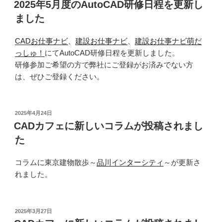
稿
2025年5月度のAutoCAD研修日程を更新し
日:
ました
CADお仕事ナビ
、
建設お仕事ナビ
、
建設お仕事ナビ萌だ
っしゅ！
にてAutoCAD研修日程を更新しました。
研修参加ご希望の方で弊社にご登録がお済みでない方
は、ぜひご登録ください。
投
2025年4月24日
稿
CADカフェに新しいコラムが投稿されまし
日:
た
コラムに東京建物散歩～
品川インターシティ
～が更新さ
れました。
投
2025年3月27日
稿