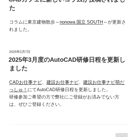
日:
た
コラムに東京建物散歩～
nonowa 国立 SOUTH
～が更新さ
れました。
投
2025年2月7日
稿
2025年3月度のAutoCAD研修日程を更新し
日:
ました
CADお仕事ナビ
、
建設お仕事ナビ
、
建設お仕事ナビ萌だ
っしゅ！
にてAutoCAD研修日程を更新しました。
研修参加ご希望の方で弊社にご登録がお済みでない方
は、ぜひご登録ください。
投