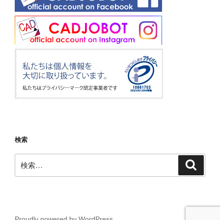
検索
検
検
索
索:
Proudly powered by WordPress