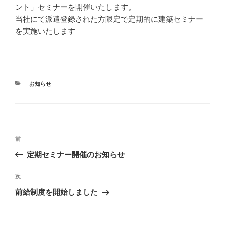
ント」セミナーを開催いたします。
当社にて派遣登録された方限定で定期的に建築セミナー
を実施いたします
カ
お知らせ
テ
ゴ
リ
ー
投
前
前
稿
の
定期セミナー開催のお知らせ
ナ
投
ビ
稿
次
次
ゲ
の
前給制度を開始しました
投
ー
稿
シ