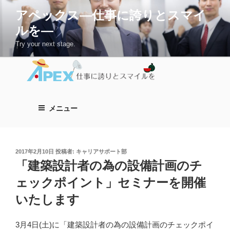
コ
アペックス―仕事に誇りとスマイ
ン
ルを―
テ
ン
Try your next stage.
ツ
へ
ス
キ
ッ
メニュー
プ
投
2017年2月10日
投稿者:
キャリアサポート部
稿
「建築設計者の為の設備計画のチ
日:
ェックポイント」セミナーを開催
いたします
3月4日(土)に「建築設計者の為の設備計画のチェックポイ