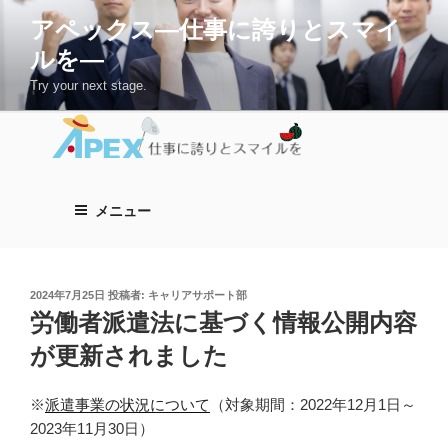
コ
アペックス―仕事に誇りとスマイ
ン
ルを―
テ
ン
Try your next stage.
ツ
へ
ス
キ
ッ
メニュー
プ
投
2024年7月25日
投稿者:
キャリアサポート部
稿
労働者派遣法に基づく情報公開内容
日:
が更新されました
※
派遣事業の状況について
（対象期間：2022年12月1日～
2023年11月30日）