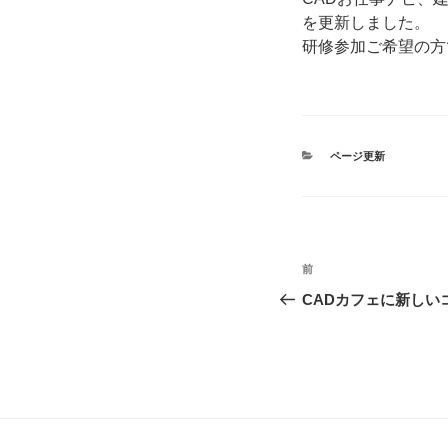
を更新しました。
研修参加ご希望の方
カ
ページ更新
テ
ゴ
リ
ー
投
前
前
稿
の
CADカフェに新しい
投
ナ
稿
ビ
ゲ
ー