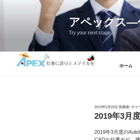
コ
ン
テ
アペックス―
ン
Try your next stage.
ツ
へ
ス
キ
ッ
ホーム
プ
投
2019年2月25日
投稿者:
キャ
稿
2019年3
日:
2019年3月度のAu
CADお仕事ナビ、建