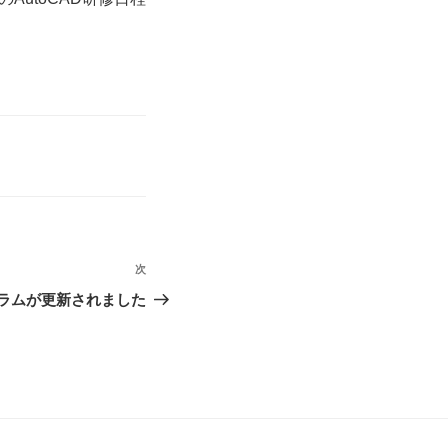
次
次
の
コラムが更新されました
投
稿