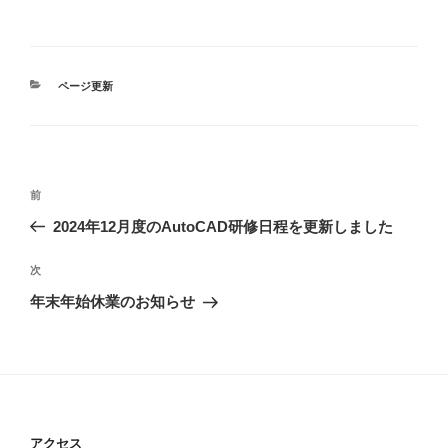
カ
ページ更新
テ
ゴ
リ
ー
投
前
前
稿
の
2024年12月度のAutoCAD研修日程を更新しました
ナ
投
ビ
稿
次
次
ゲ
の
年末年始休業のお知らせ
投
ー
稿
シ
ョ
ン
アクセス