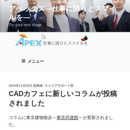
コ
アペックス―仕事に誇りとスマイ
ン
ルを―
テ
ン
Try your next stage.
ツ
へ
ス
キ
ッ
メニュー
プ
投
2024年11月25日
投稿者:
キャリアサポート部
稿
CADカフェに新しいコラムが投稿
日:
されました
コラムに東京建物散歩～
東京武道館
～が更新されまし
た。