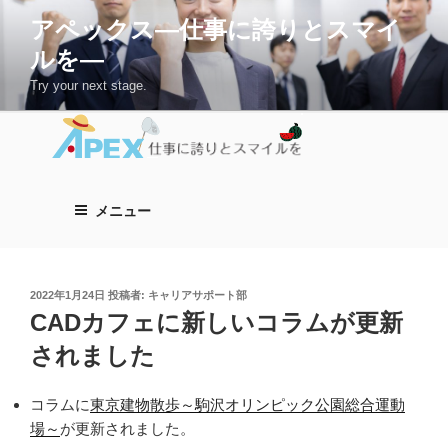
コ
アペックス―仕事に誇りとスマイ
ン
ルを―
テ
ン
Try your next stage.
ツ
へ
ス
キ
ッ
メニュー
プ
投
2022年1月24日
投稿者:
キャリアサポート部
稿
CADカフェに新しいコラムが更新
日:
されました
コラムに
東京建物散歩～駒沢オリンピック公園総合運動
場～
が更新されました。