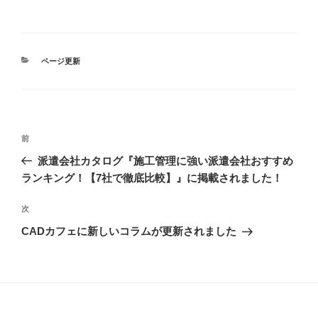
カ
ページ更新
テ
ゴ
リ
ー
投
前
前
稿
の
派遣会社カタログ『施工管理に強い派遣会社おすすめ
ナ
投
ランキング！【7社で徹底比較】』に掲載されました！
ビ
稿
ゲ
次
次
の
ー
CADカフェに新しいコラムが更新されました
投
シ
稿
ョ
ン