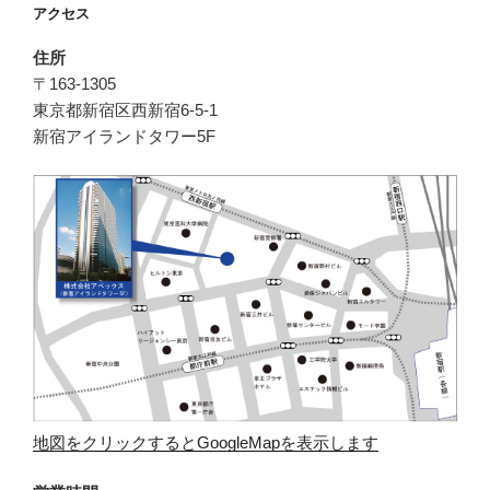
アクセス
ョ
ン
住所
〒163-1305
東京都新宿区西新宿6-5-1
新宿アイランドタワー5F
地図をクリックするとGoogleMapを表示します