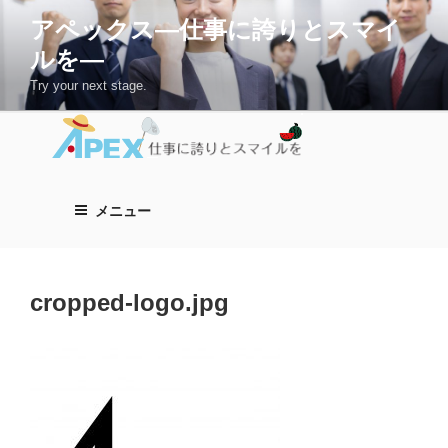
コ
アペックス―仕事に誇りとスマイ
ン
ルを―
テ
ン
Try your next stage.
ツ
へ
ス
キ
ッ
メニュー
プ
cropped-logo.jpg