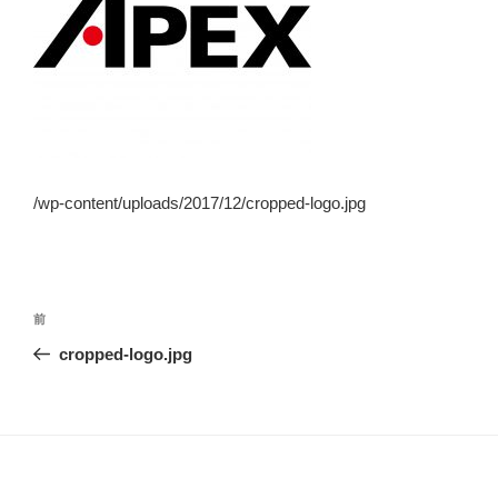
/wp-content/uploads/2017/12/cropped-logo.jpg
投
前
前
稿
の
cropped-logo.jpg
ナ
投
ビ
稿
ゲ
ー
シ